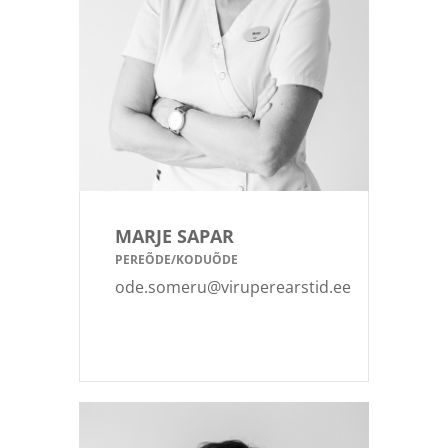
MARJE SAPAR
PEREÕDE/KODUÕDE
ode.someru@viruperearstid.ee