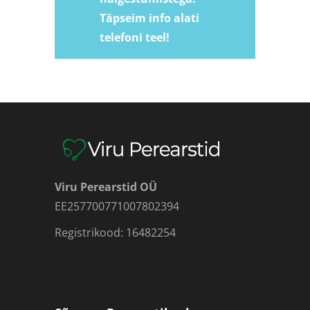
Täpseim info alati
telefoni teel!
Viru Perearstid OÜ
EE257700771007802394
Registrikood: 16482254