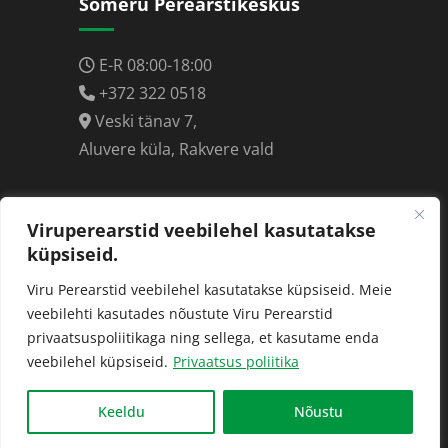
Sõmeru Perearstikeskus
E-R 08:00-18:00
+372 322 0518
Veski tänav 7,
Aluvere küla, Rakvere vald
Perearst Toomas Kiis
Viruperearstid veebilehel kasutatakse
küpsiseid.
E-R 08:00-16:00
Viru Perearstid veebilehel kasutatakse küpsiseid. Meie
T 08:00-18:00
veebilehti kasutades nõustute Viru Perearstid
privaatsuspoliitikaga ning sellega, et kasutame enda
+372 327 8344
veebilehel küpsiseid.
Privaatsus poliitika
Vilde 2a/1, Rakvere
Keeldu
Nõustu