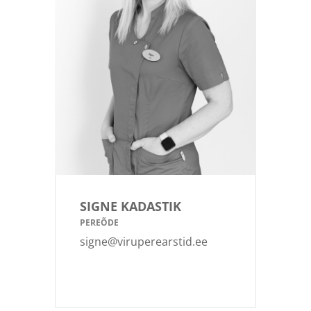
SIGNE KADASTIK
PEREÕDE
signe@viruperearstid.ee