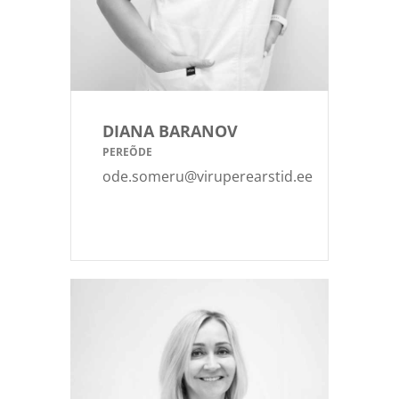
DIANA BARANOV
PEREÕDE
ode.someru@viruperearstid.ee