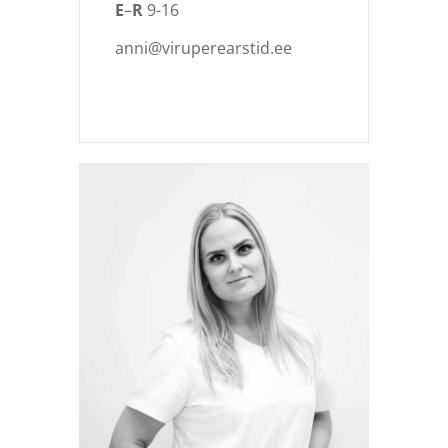
E
–
R
9-16
anni@viruperearstid.ee