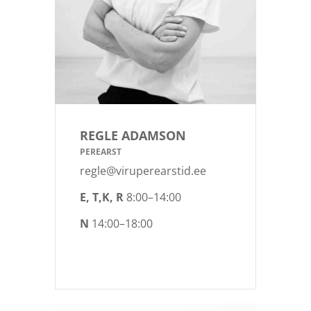
REGLE ADAMSON
PEREARST
regle@viruperearstid.ee
E, T,K, R
8:00–14:00
N
14:00–18:00