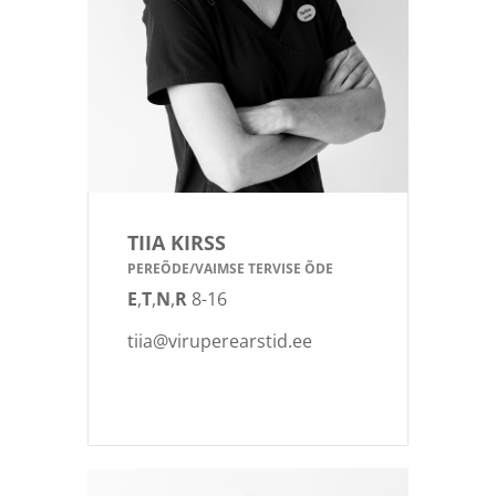
TIIA KIRSS
PEREÕDE/VAIMSE TERVISE ÕDE
E
,
T
,
N
,
R
8-16
tiia@viruperearstid.ee