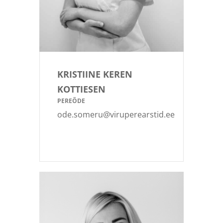
KRISTIINE KEREN
KOTTIESEN
PEREÕDE
ode.someru@viruperearstid.ee