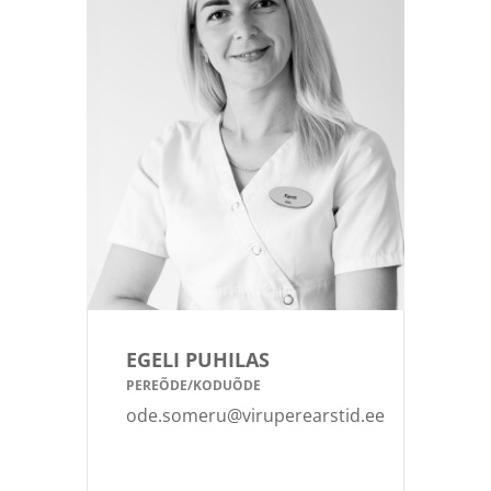
EGELI PUHILAS
PEREÕDE/KODUÕDE
ode.someru@viruperearstid.ee