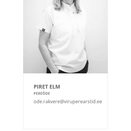
PIRET ELM
PEREÕDE
ode.rakvere@viruperearstid.ee