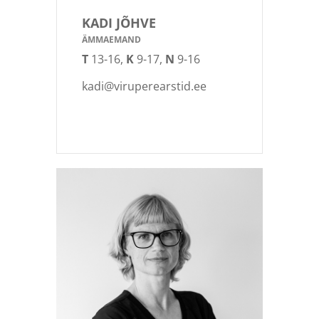
KADI JÕHVE
ÄMMAEMAND
T
13-16,
K
9-17,
N
9-16
kadi@viruperearstid.ee