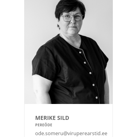
MERIKE SILD
PEREÕDE
ode.someru@viruperearstid.ee