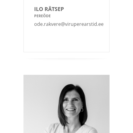
ILO RÄTSEP
PEREÕDE
ode.rakvere@viruperearstid.ee