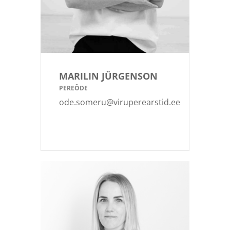
MARILIN JÜRGENSON
PEREÕDE
ode.someru@viruperearstid.ee