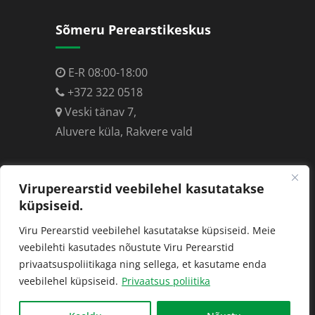
Sõmeru Perearstikeskus
E-R 08:00-18:00
+372 322 0518
Veski tänav 7,
Aluvere küla, Rakvere vald
Perearst Toomas Kiis
Viruperearstid veebilehel kasutatakse
küpsiseid.
E-R 08:00-16:00
Viru Perearstid veebilehel kasutatakse küpsiseid. Meie
T 08:00-18:00
veebilehti kasutades nõustute Viru Perearstid
privaatsuspoliitikaga ning sellega, et kasutame enda
+372 327 8344
veebilehel küpsiseid.
Privaatsus poliitika
Vilde 2a/1, Rakvere