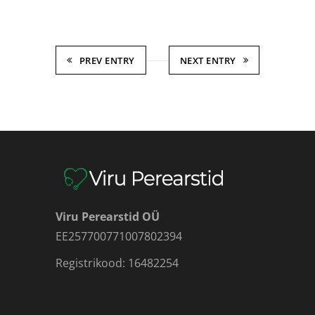
PREV ENTRY
NEXT ENTRY
Viru Perearstid OÜ
EE257700771007802394
Registrikood: 16482254